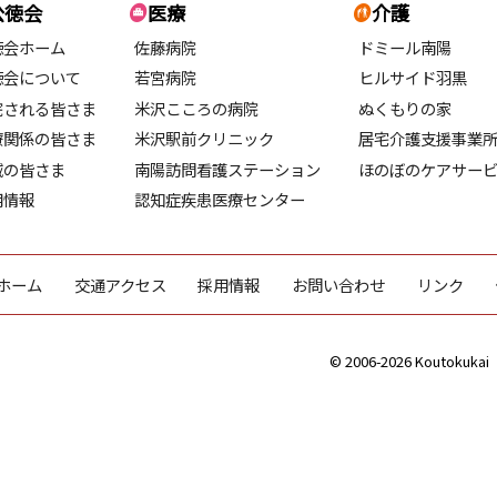
公徳会
医療
介護
徳会ホーム
佐藤病院
ドミール南陽
徳会について
若宮病院
ヒルサイド羽黒
院される皆さま
米沢こころの病院
ぬくもりの家
療関係の皆さま
米沢駅前クリニック
居宅介護支援事業
域の皆さま
南陽訪問看護ステーション
ほのぼのケアサー
用情報
認知症疾患医療センター
ホーム
交通アクセス
採用情報
お問い合わせ
リンク
© 2006-2026 Koutokukai