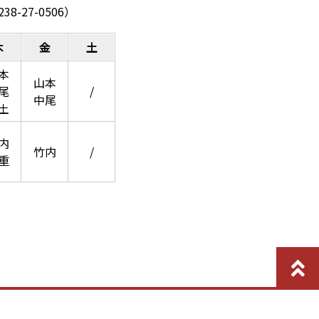
27-0506）
木
金
土
本
山本
尾
/
中尾
土
内
竹内
/
重