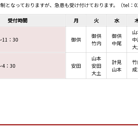
となっておりますが、急患も受け付けております。（tel：0238-
受付時間
月
火
水
山
御供
御供
～11：30
御供
中
竹内
中尾
大
山本
計見
竹
～4：30
安田
安田
山本
成
大土