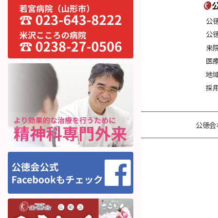
公
公
来
医
地
採
公徳会