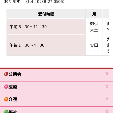
おります。（tel：0238-27-0506）
受付時間
月
火
御供
御
午前 8：30～11：30
大土
竹
大
午後 1：30～4：30
安田
山
安
公徳会
医療
介護
福祉