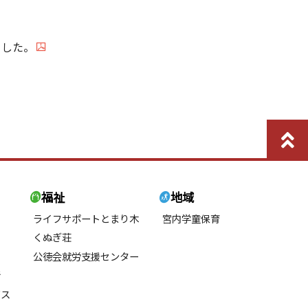
ました。
福祉
地域
ライフサポートとまり木
宮内学童保育
くぬぎ荘
公徳会就労支援センター
所
ビス