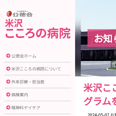
お知
公徳会ホーム
米沢こころの病院について
外来診療・担当医
米沢こ
病棟案内
グラム
精神科デイケア
2024-05-07
お