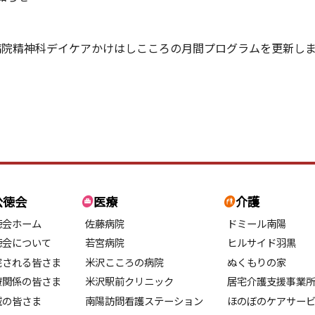
病院精神科デイケアかけはしこころの月間プログラムを更新し
公徳会
医療
介護
徳会ホーム
佐藤病院
ドミール南陽
徳会について
若宮病院
ヒルサイド羽黒
院される皆さま
米沢こころの病院
ぬくもりの家
療関係の皆さま
米沢駅前クリニック
居宅介護支援事業
域の皆さま
南陽訪問看護ステーション
ほのぼのケアサー